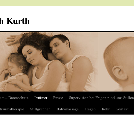
th Kurth
um – Datenschutz
Irrtümer
Presse
Supervision bei Fragen rund ums Stillen
Traumatherapie
Stillgruppen
Babymassage
Tragen
Kefir
Kontakt