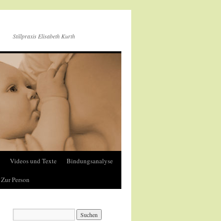
Stillpraxis Elisabeth Kurth
Videos und Texte
Bindungsanalyse
Zur Person