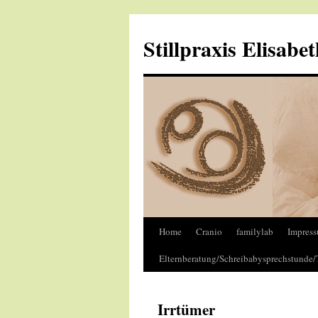
Stillpraxis Elisabe
Home
Cranio
familylab
Impress
Elternberatung/Schreibabysprechstunde/
Irrtümer