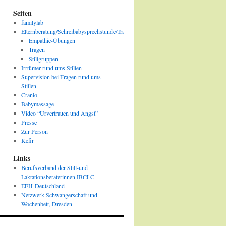
Seiten
familylab
Elternberatung/Schreibabysprechstunde/Traumatherapie
Empathie-Übungen
Tragen
Stillgruppen
Irrtümer rund ums Stillen
Supervision bei Fragen rund ums
Stillen
Cranio
Babymassage
Video “Urvertrauen und Angst”
Presse
Zur Person
Kefir
Links
Berufsverband der Still-und
Laktationsberaterinnen IBCLC
EEH-Deutschland
Netzwerk Schwangerschaft und
Wochenbett, Dresden